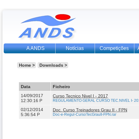
A ANDS
Notícias
Competições
Home
>
Downloads >
Data
Ficheiro
14/09/2017
Curso Tecnico Nivel I - 2017
12:30:16 P
REGULAMENTO GERAL CURSO TEC.NIVEL I- 201
02/12/2014
Doc. Curso Treinadores Grau II - FPN
5:36:54 P
Doc-e-Regul-CursoTecGrauII-FPN.rar